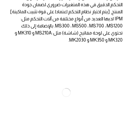
التحكم الدقيق في هذه المتغيرات ضروري لضمان جودة
المنتج. [يتم اختيار نظام التحكم اعتمادا على قوة تثبيت الماكينة]
IPM لديها العديد من أنواع مختلفة من آلات التحكم مثل:
MS300 ، MS500 ، MS700 ، MS1200. بالإضافة إلى ذلك
تحتوي على لوحة مفاتيح (شاشة) مثل: MS210A و MK310 و
MK320 و MK350 و MK2030.